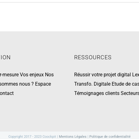
TION
RESSOURCES
ur-mesure
Vos enjeux
Nos
Réussir votre projet digital
Le
 sommes nous ?
Espace
Transfo. Digitale
Etude de cas
ontact
Témoignages clients
Secteur
Copyright 2017 - 2023 Coockpit |
Mentions Légales
|
Politique de confidentialité