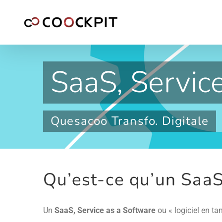
Passer
au
contenu
SaaS, Servic
Quesacoo Transfo. Digitale
Qu’est-ce qu’un SaaS
Un
SaaS, Service as a Software
ou « logiciel en ta