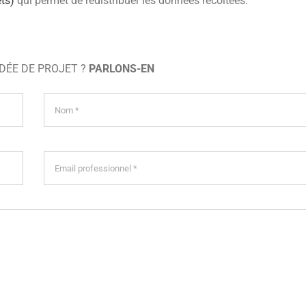
ts)
qui permet de redistribuer les données récoltées.
IDÉE DE PROJET ?
PARLONS-EN