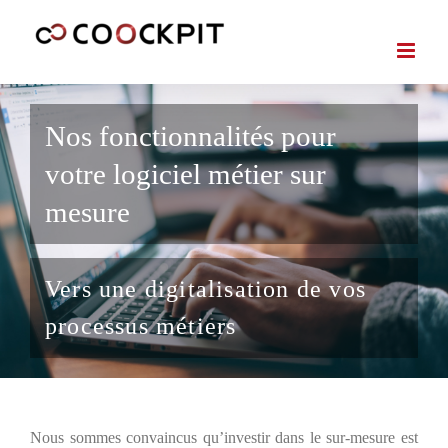
Passer
au
contenu
Nos fonctionnalités pour
votre logiciel métier sur
mesure
Vers une digitalisation de vos
processus métiers
Nous sommes convaincus qu’investir dans le sur-mesure est