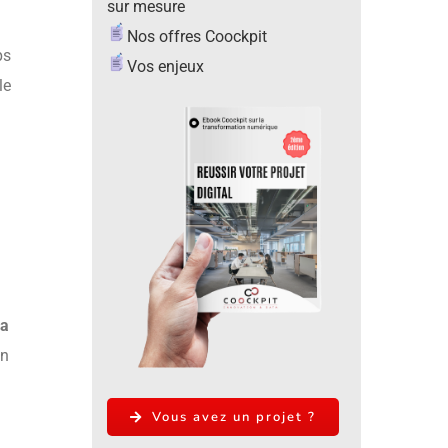
sur mesure
Nos offres Coockpit
ps
Vos enjeux
le
la
on
Vous avez un projet ?