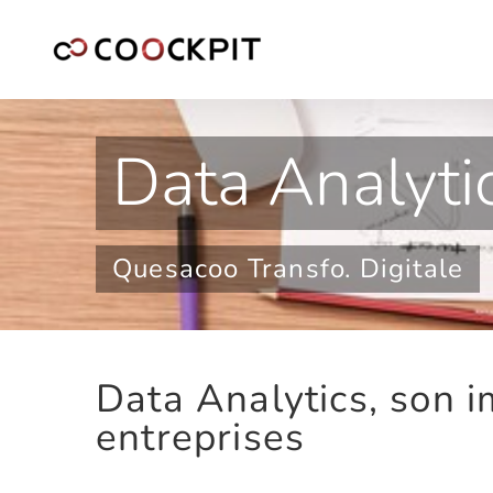
Passer
au
contenu
Data Analytic
Quesacoo Transfo. Digitale
Data Analytics, son 
entreprises