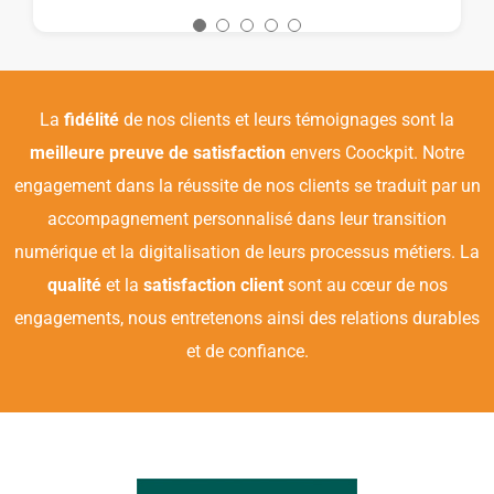
DUSSERT
Vista
La
fidélité
de nos clients et leurs témoignages sont la
meilleure preuve de satisfaction
envers Coockpit. Notre
engagement dans la réussite de nos clients se traduit par un
accompagnement personnalisé dans leur transition
numérique et la digitalisation de leurs processus métiers. La
qualité
et la
satisfaction client
sont au cœur de nos
engagements, nous entretenons ainsi des relations durables
et de confiance.