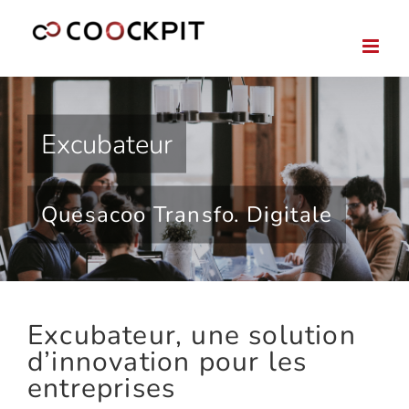
Passer
au
contenu
Excubateur
Quesacoo Transfo. Digitale
Excubateur, une solution
d’innovation pour les
entreprises