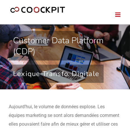
Passer
au
contenu
Customer Data Platform
(CDP)
Lexique Transfo. Digitale
Aujourd’hui, le volume de données explose. Les
équipes marketing se sont alors demandées comment
elles pouvaient faire afin de mieux gérer et utiliser ces