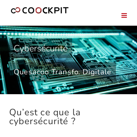
Passer
au
contenu
Cybersécurité
Quesacoo Transfo. Digitale
Qu’est ce que la
cybersécurité ?